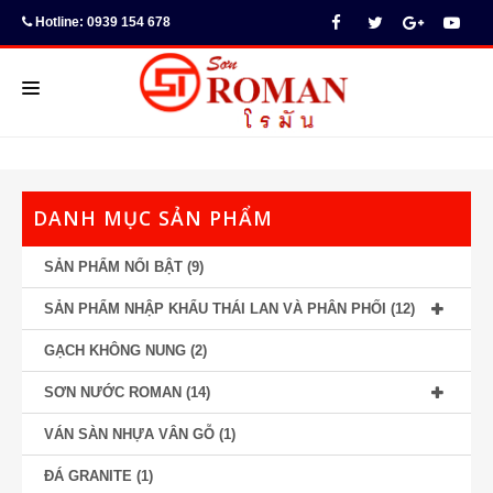
Hotline: 0939 154 678
TRANG CHỦ
SƠN NƯỚC & BỘT TRÉT
DANH MỤC SẢN PHẨM
SẢN PHẨM VẬT LIỆU TRANG TRÍ
SẢN PHẨM NỔI BẬT
(9)
THƯ VIỆN HÌNH ẢNH
SẢN PHẨM NHẬP KHẨU THÁI LAN VÀ PHÂN PHỐI
(12)
TIN TỨC
GẠCH KHÔNG NUNG
(2)
HƯỚNG DẪN KỸ THUẬT
SƠN NƯỚC ROMAN
(14)
VÁN SÀN NHỰA VÂN GỖ
(1)
ĐÁ GRANITE
(1)