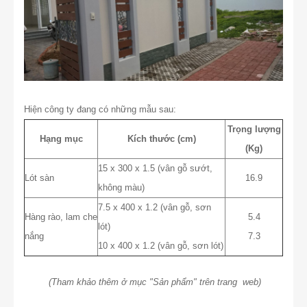
Hiện công ty đang có những mẫu sau:
Trọng lượng
Hạng mục
Kích thước (cm)
(Kg)
15 x 300 x 1.5 (vân gỗ sướt,
Lót sàn
16.9
không màu)
7.5 x 400 x 1.2 (vân gỗ, sơn
Hàng rào, lam che
5.4
lót)
nắng
7.3
10 x 400 x 1.2 (vân gỗ, sơn lót)
(Tham khảo thêm ở mục "Sản phẩm" trên trang web)