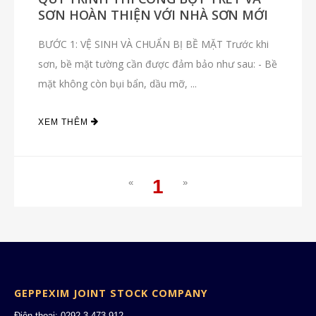
SƠN HOÀN THIỆN VỚI NHÀ SƠN MỚI
BƯỚC 1: VỆ SINH VÀ CHUẨN BỊ BỀ MẶT Trước khi
sơn, bề mặt tường cần được đảm bảo như sau: - Bề
mặt không còn bụi bẩn, dầu mỡ, ...
XEM THÊM
1
«
»
(current)
GEPPEXIM JOINT STOCK COMPANY
Điện thoại: 0292 3 473 912