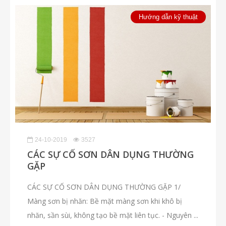
Hướng dẫn kỹ thuật
24-10-2019
3527
CÁC SỰ CỐ SƠN DÂN DỤNG THƯỜNG
GẶP
CÁC SỰ CỐ SƠN DÂN DỤNG THƯỜNG GẶP 1/
Màng sơn bị nhăn: Bề mặt màng sơn khi khô bị
nhăn, sần sùi, không tạo bề mặt liên tục. - Nguyên ...