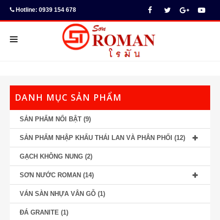
Hotline: 0939 154 678
TRANG CHỦ
SƠN NƯỚC & BỘT TRÉT
DANH MỤC SẢN PHẨM
SẢN PHẨM VẬT LIỆU TRANG TRÍ
SẢN PHẨM NỔI BẬT
(9)
THƯ VIỆN HÌNH ẢNH
SẢN PHẨM NHẬP KHẨU THÁI LAN VÀ PHÂN PHỐI
(12)
TIN TỨC
GẠCH KHÔNG NUNG
(2)
HƯỚNG DẪN KỸ THUẬT
SƠN NƯỚC ROMAN
(14)
VÁN SÀN NHỰA VÂN GỖ
(1)
ĐÁ GRANITE
(1)