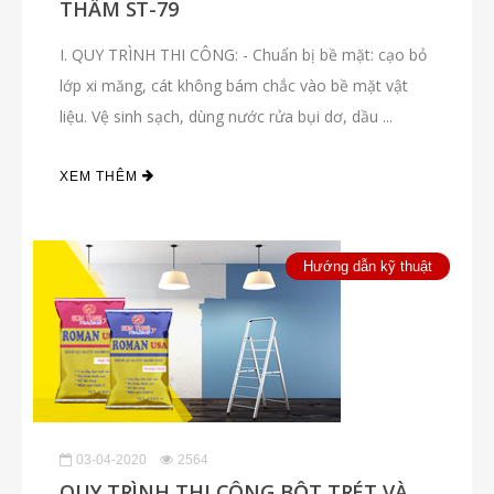
THẤM ST-79
I. QUY TRÌNH THI CÔNG: - Chuẩn bị bề mặt: cạo bỏ
lớp xi măng, cát không bám chắc vào bề mặt vật
liệu. Vệ sinh sạch, dùng nước rửa bụi dơ, dầu ...
XEM THÊM
Hướng dẫn kỹ thuật
03-04-2020
2564
QUY TRÌNH THI CÔNG BỘT TRÉT VÀ